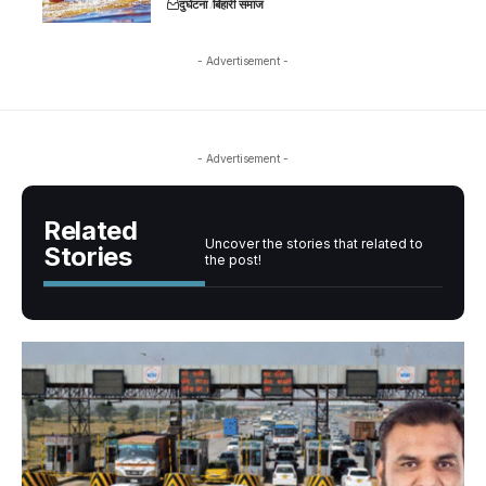
दुर्घटना
बिहारी समाज
- Advertisement -
- Advertisement -
Related
Uncover the stories that related to
Stories
the post!