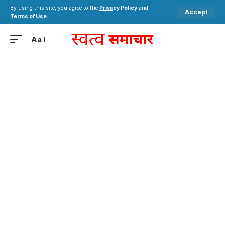
By using this site, you agree to the
Privacy Policy
and
Accept
Terms of Use
.
Aa