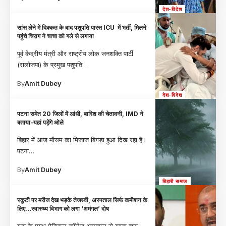
देश-विदेश
सांस लेने में दिक्कत के बाद पशुपति पारस ICU में भर्ती, मिलने
पहुंचे चिराग ने चाचा को गले से लगाया
पूर्व केंद्रीय मंत्री और राष्ट्रीय लोक जनशक्ति पार्टी
(रालोजपा) के प्रमुख पशुपति
…
By
Amit Dubey
देश-विदेश
पटना समेत 20 जिलों में आंधी, बारिश की चेतावनी, IMD ने
बताया-यहां पड़ेंगे ओले
बिहार में आज मौसम का मिजाज बिगड़ा हुआ दिख रहा है।
पटना
…
By
Amit Dubey
बिहारी समाज
स्कूटी पर मरीज देख भड़के तेजस्वी, अस्पताल सिर्फ कमीशन के
लिए…स्वास्थ्य विभाग को लगा ‘अमंगल’ दोष
गया के मगध मेडिकल कॉलेज अस्पताल से युवक द्वारा