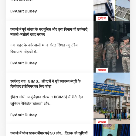
By
Amit Dubey
दुर्घटना
गयाजी में पूर्व सांसद के घर पुलिस और ड्रग विभाग की छापेमारी,
नकली-नशीली दवाएं बरामद
गया शहर के कोतवाली थाना क्षेत्र स्थित न्यू एरिया
पिपरपांती मोहल्ले में
…
By
Amit Dubey
अपराध
रणक्षेत्र बना IGIMS…डॉक्टरों ने पूर्व स्वास्थ्य मंत्री के
रिश्तेदार इंजीनियर का सिर फोेड़ा
इंदिरा गांधी आयुर्विज्ञान संस्थान (IGIMS) में बीते दिन
जूनियर रेजिडेंट डॉक्टरों और
…
By
Amit Dubey
अपराध
गयाजी में भोज खाकर बीमार पड़े 50 लोग…तिलक की खुशियों