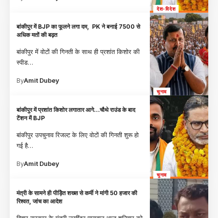
देश-विदेश
बांकीपुर में BJP का फूलने लगा दम, PK ने बनाई 7500 से
अधिक मतों की बढ़त
बांकीपुर में वोटों की गिनती के साथ ही प्रशांत किशोर की
स्पीड
…
By
Amit Dubey
चुनाव
बांकीपुर में प्रशांत किशोर लगातार आगे…चौथे राउंड के बाद
टेंशन में BJP
बांकीपुर उपचुनाव रिजल्ट के लिए वोटों की गिनती शुरू हो
गई है
…
By
Amit Dubey
चुनाव
मंत्री के सामने ही पीड़िेत शख्स से कर्मी ने मांगी 50 हजार की
रिश्वत, जांच का आदेश
बिहार सरकार के मंत्री लखींद्र पासवान आज शनिवार को