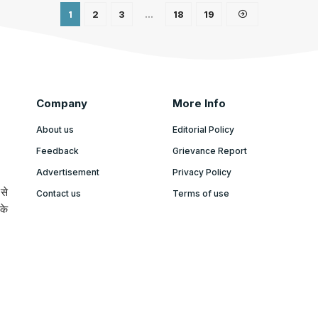
1
2
3
…
18
19
Company
More Info
About us
Editorial Policy
Feedback
Grievance Report
Advertisement
Privacy Policy
से
Contact us
Terms of use
के