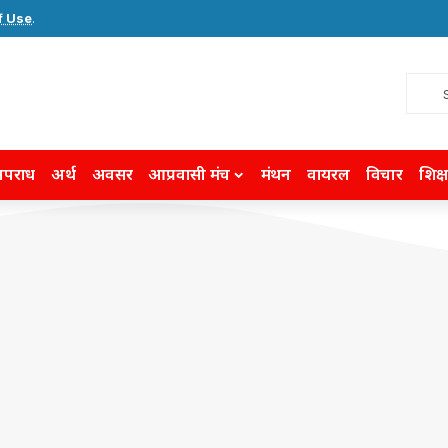
f Use
.
पराध
अर्थ
अवसर
आप्रवासी मंच
मंथन
वायरल
विचार
शिक्ष