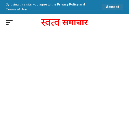
By using this site, you agree to the
Privacy Policy
and
Accept
Terms of Use
.