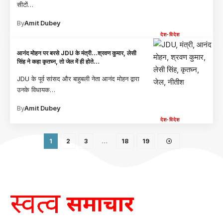
सीटों
…
By
Amit Dubey
देश-विदेश
आनंद मोहन पर बरसे JDU के मंत्री…श्रवण कुमार, लेसी
सिंह ने कहा कृतघ्न, तो जेल में ही होते…
JDU के पूर्व सांसद और बाहुबली नेता आनंद मोहन द्वारा
उनके विधायक
…
By
Amit Dubey
देश-विदेश
1
2
3
…
18
19