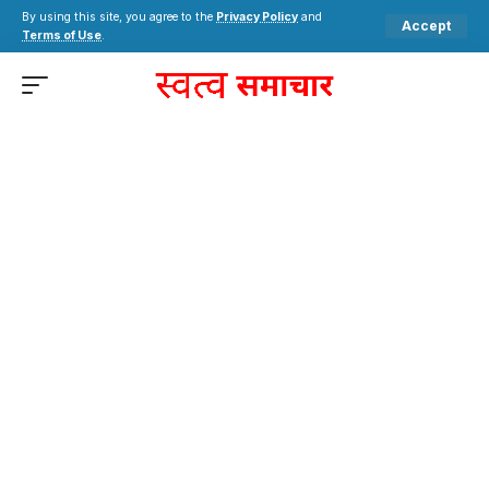
By using this site, you agree to the
Privacy Policy
and
Accept
Terms of Use
.