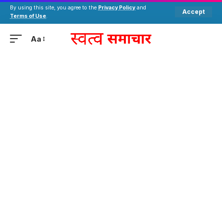
By using this site, you agree to the
Privacy Policy
and
Accept
Terms of Use
.
Aa