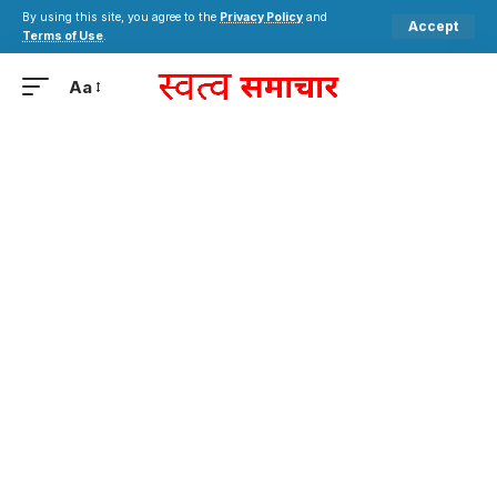
By using this site, you agree to the
Privacy Policy
and
Accept
Terms of Use
.
Aa