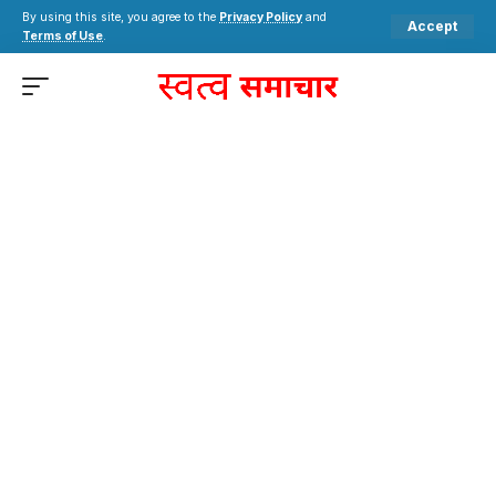
By using this site, you agree to the
Privacy Policy
and
Accept
Terms of Use
.