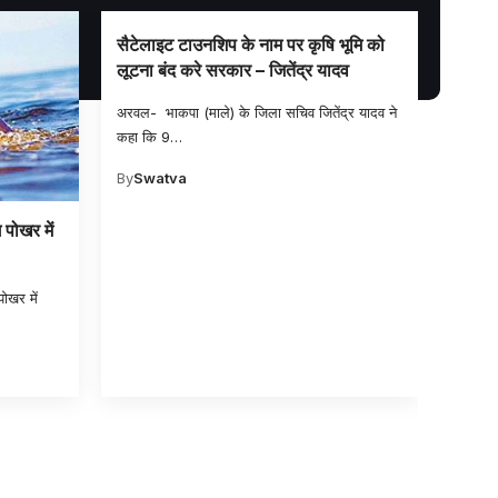
सैटेलाइट टाउनशिप के नाम पर कृषि भूमि को
मासिक 
लूटना बंद करे सरकार – जितेंद्र यादव
आवश्यक
अरवल- भाकपा (माले) के जिला सचिव जितेंद्र यादव ने
अरवल - 
कहा कि 9
…
समाहरण
By
Swatva
By
Sw
 पोखर में
 पोखर में