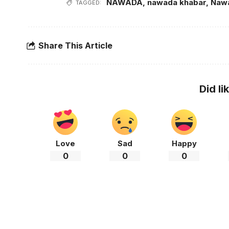
NAWADA
,
nawada khabar
,
Naw
TAGGED:
Share This Article
Did li
Love
Sad
Happy
0
0
0