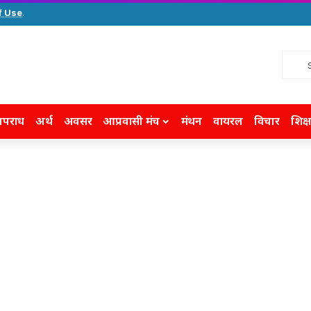
f Use
.
पराध
अर्थ
अवसर
आप्रवासी मंच
मंथन
वायरल
विचार
शिक्ष