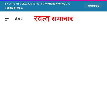
By using this site, you agree to the
Privacy Policy
and
Accept
Terms of Use
.
Aa