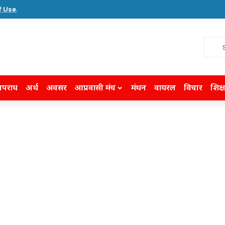
f Use
.
पराध
अर्थ
अवसर
आप्रवासी मंच
मंथन
वायरल
विचार
शिक्ष