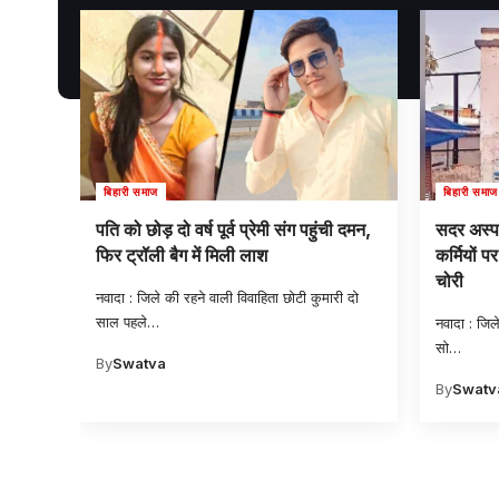
बिहारी समाज
बिहारी समाज
ी दमन,
सदर अस्पताल के रैन बसेरा में सो रहे एंबुलेंस
एस एन सिन्
कर्मियों पर चोरों का धावा, एक साथ 5 मोबाइल
पत्नी ने 
चोरी
का तांता
ी दो
नवादा : जिले के सदर अस्पताल परिसर के रैन बसेरा में
नवादा : जिल
सो
…
वारिसलीगंज के
By
Swatva
By
Swatv