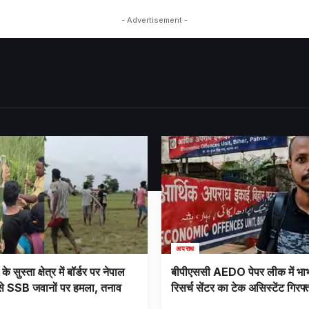
- Advertisement -
अपराध
े सुस्ता क्षेत्र में बॉर्डर पर नेपाल
बीपीएससी AEDO पेपर लीक में भा
े SSB जवानों पर हमला, तनाव
रिसर्च सेंटर का टेक असिस्टेंट गिरफ्