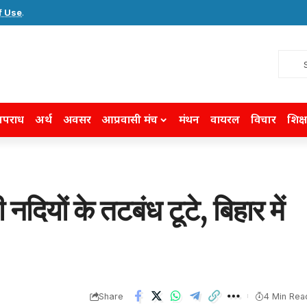
f Use
.
पराध
अर्थ
अवसर
आप्रवासी मंच
मंथन
वायरल
विचार
शिक्ष
ियों के तटबंध टूटे, बिहार में
Share
4 Min Rea