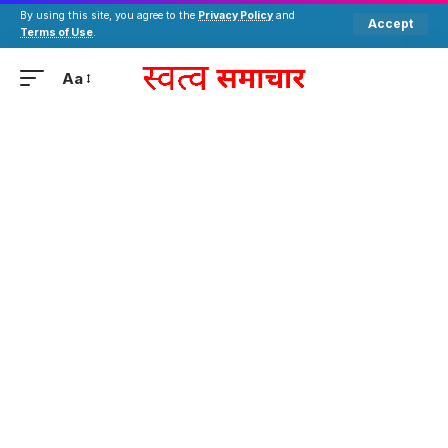
By using this site, you agree to the
Privacy Policy
and
Accept
Terms of Use
.
Aa