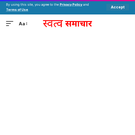
By using this site, you agree to the
Privacy Policy
and
Accept
Terms of Use
.
Aa