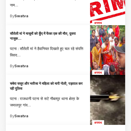
नाम
…
By
Swatva
अपराध
सौतेली मां ने मासूमों को कुँए में फेंका एक की मौत, दूसरा
नाजुक…
पटना : सौतेली मां ने हैवानियत दिखाते हुए चल रहे संपत्ति
विवाद
…
By
Swatva
अपराध
चचेरा ससुर और भतीजा ने महिला को मारी गोली, पड़ताल कर
रही पुलिस
पटना : राजधानी पटना से सटे नौबतपुर थाना क्षेत्र के
जमालपुर गांव
…
By
Swatva
अपराध