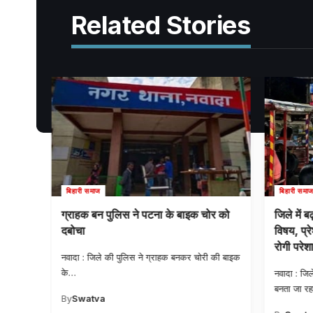
Related Stories
बिहारी समाज
बिहारी समाज
त्रता
ग्राहक बन पुलिस ने पटना के बाइक चोर को
जिले में ब
ायजा,
दबोचा
विषय, प्र
रोगी परेश
नवादा : जिले की पुलिस ने ग्राहक बनकर चोरी की बाइक
के
…
टना के
नवादा : जिले
बनता जा रह
By
Swatva