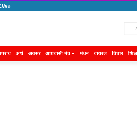
f Use
.
पराध
अर्थ
अवसर
आप्रवासी मंच
मंथन
वायरल
विचार
शिक्ष