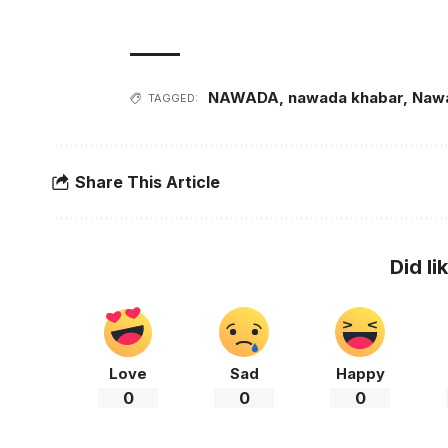
NAWADA
,
nawada khabar
,
Naw
TAGGED:
Share This Article
Did li
Love
Sad
Happy
0
0
0