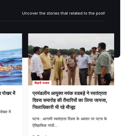
Uncover the stories that related to the post!
बिहारी समाज
बिहारी
 पोखर में
प्रमंडलीय आयुक्त मयंक वडबड़े ने स्वतंत्रता
ग्राह
दिवस समारोह की तैयारियों का लिया जायजा,
दबोचा
जिलाधिकारी भी रहे मौजूद
 पोखर में
नवादा :
के
…
पटना : आगामी स्वतंत्रता दिवस के अवसर पर पटना के
ऐतिहासिक गांधी
…
By
Sw