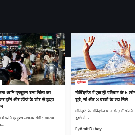
दुर्घटना
ढ़ता ध्वनि प्रदूषण बना चिंता का
गोविंदगंज में एक ही परिवार के 5 लोग
ेशर हॉर्न और डीजे के शोर से हृदय
डूबे, मां और 3 बच्चों के शव मिले
ान
मोतिहारी के गोविंदगंज थाना क्षेत्र में गांव के
डूबने से
…
 में ध्वनि प्रदूषण लगातार गंभीर समस्या
ा
…
By
Amit Dubey