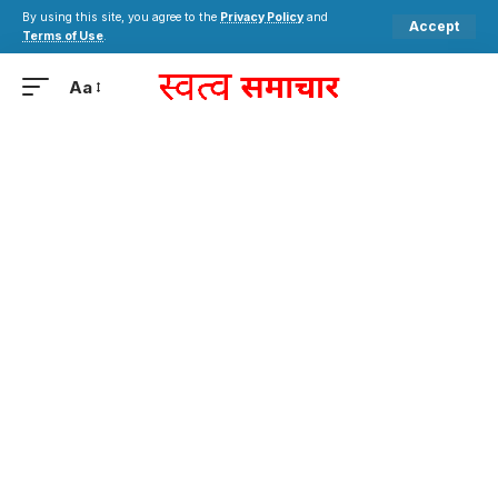
By using this site, you agree to the
Privacy Policy
and
Accept
Terms of Use
.
Aa