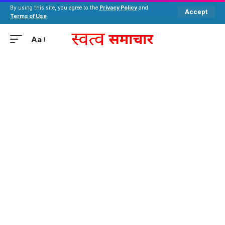
By using this site, you agree to the
Privacy Policy
and
Accept
Terms of Use
.
Aa