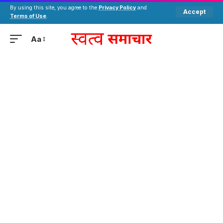
By using this site, you agree to the
Privacy Policy
and
Accept
Terms of Use
.
Aa