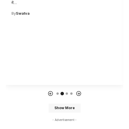
में
…
By
Swatva
Show More
- Advertisement -