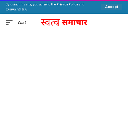
By using this site, you agree to the
Privacy Policy
and
Accept
Terms of Use
.
Aa