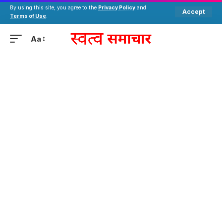
By using this site, you agree to the
Privacy Policy
and
Accept
Terms of Use
.
Aa