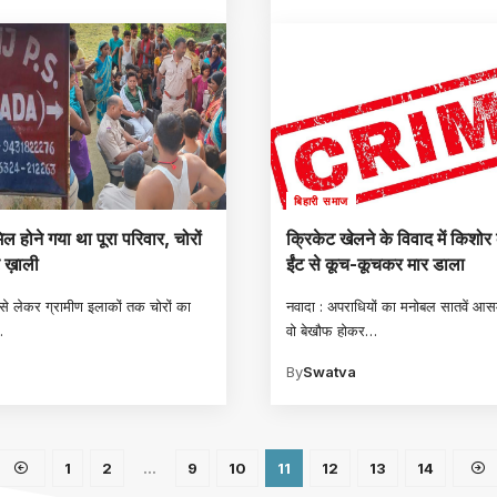
बिहारी समाज
मिल होने गया था पूरा परिवार,‌ चोरों
क्रिकेट खेलने के विवाद में किशोर 
 ख़ाली
ईंट से कूच-कूचकर मार डाला
से लेकर ग्रामीण इलाकों तक चोरों का
नवादा : अपराधियों का मनोबल सातवें आस
…
वो बेखौफ होकर
…
a
By
Swatva
1
2
…
9
10
11
12
13
14