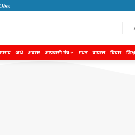
f Use
.
पराध
अर्थ
अवसर
आप्रवासी मंच
मंथन
वायरल
विचार
शिक्ष