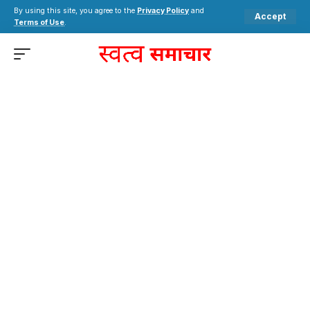
By using this site, you agree to the
Privacy Policy
and
Accept
Terms of Use
.