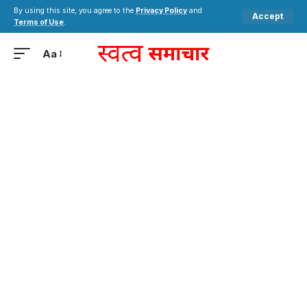
By using this site, you agree to the
Privacy Policy
and
Accept
Terms of Use
.
Aa