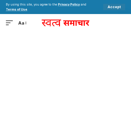
By using this site, you agree to the
Privacy Policy
and
Accept
Terms of Use
.
Aa