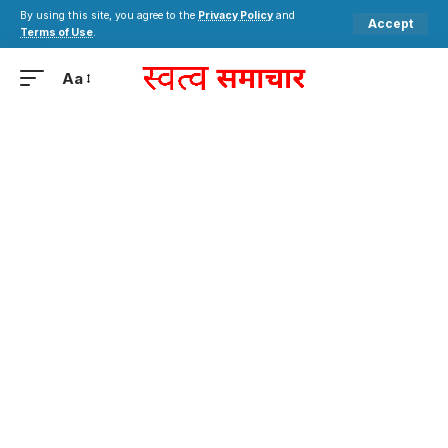
By using this site, you agree to the
Privacy Policy
and
Accept
Terms of Use
.
Aa