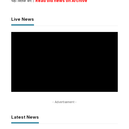
यहाँ क्लिक कर।
Read old news on Archive
Live News
- Advertisement -
Latest News