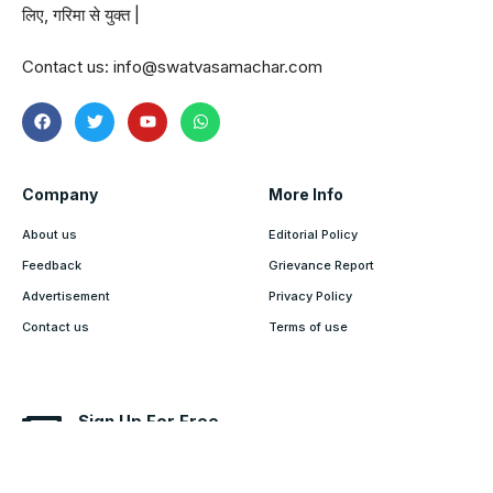
लिए, गरिमा से युक्त |
Contact us:
info@swatvasamachar.com
Company
More Info
About us
Editorial Policy
Feedback
Grievance Report
Advertisement
Privacy Policy
Contact us
Terms of use
Sign Up For Free
Subscribe to our newsletter and don't miss out on our
programs, webinars and trainings.