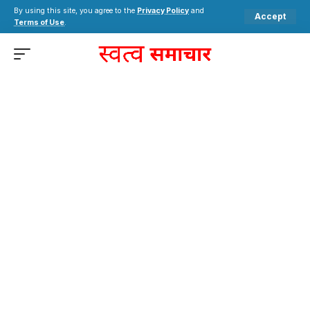
By using this site, you agree to the
Privacy Policy
and
Accept
Terms of Use
.