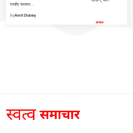
एनडीए सरकार
…
By
Amit Dubey
अपराध