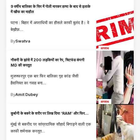
9 वर्षीय बालिका के सिर में गोली मारकर हत्या के बाद से इलाके
में खौफ का माहौल
पटना : बिहार में अपराधियों का हौसले काफी बुलंद है। वे
बेख़ौफ़
…
By
Swatva
अपराध
नौकरी के झांसे में 200 ल​ड़कियों का रेप, चिटफंड कंपनी
MD की करतूत
मुजफ्फरपुर एक बार फिर बालिका गृह कांड जैसी
हैवानियत का गवाह बना
…
By
Amit Dubey
अपराध
कुर्बानी के बकरे के शरीर पर लिख दिया ‘RAM’ और फिर…
मुंबई से बकरीद पर सांप्रदायिक सौहार्द बिगाड़ने वाली एक
काफी शर्मनाक करतूत
…