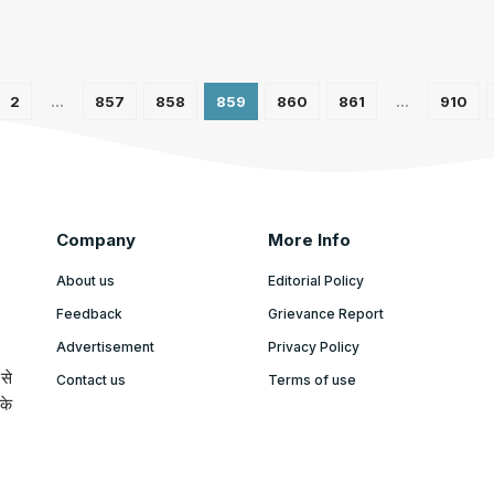
2
…
857
858
859
860
861
…
910
Company
More Info
About us
Editorial Policy
Feedback
Grievance Report
Advertisement
Privacy Policy
से
Contact us
Terms of use
के