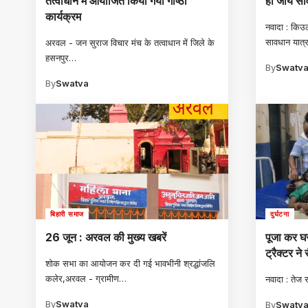
तत्वाधान में आयोजित किया गया गोष्ठी
हों जायें स
कार्यक्रम
नवादा : किउल
सावधान यात्र
अरवल - जन सुराज विचार मंच के तत्वाधान में जिले के
हसनपुर
…
By
Swatv
By
Swatva
बिहारी समाज
दुर्घटना
26 जून : अरवल की मुख्य खबरें
पूजा कर घ
ट्रैक्टर ने
शोक सभा का आयोजन कर दी गई भावभीनी श्रद्धांजलि
कलेर,अरवल - ग्रामीण
…
नवादा : तेज 
By
Swatva
By
Swatv