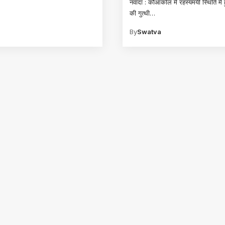
नवादा : कौआकोल में रहस्यमयी स्थिति में ह
की गुत्थी
…
By
Swatva