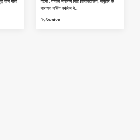
ुई तीन मौतों
पटना : गोपाल नारायण सिंह विश्वविद्यालय, जमुहार के
नारायण नर्सिंग कॉलेज ने
…
By
Swatva