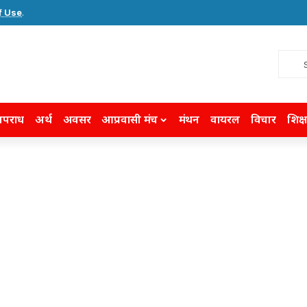
f Use
.
पराध
अर्थ
अवसर
आप्रवासी मंच
मंथन
वायरल
विचार
शिक्ष